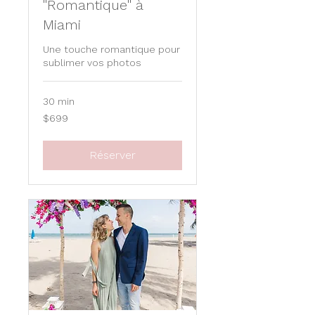
"Romantique" à
Miami
Une touche romantique pour
sublimer vos photos
30 min
699
$699
US
dollars
Réserver