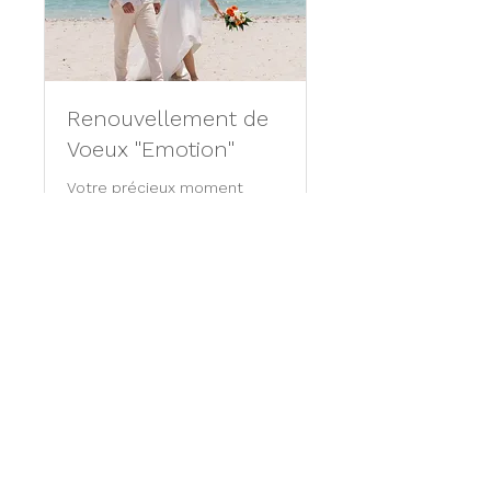
Renouvellement de
Voeux "Emotion"
Votre précieux moment
immortalisé pour toujours
30 min
499
$499
US
dollars
Réserver