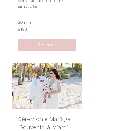
Votre Mariage en toute
simplicité
30 min
199
$199
US
dollars
Réserver
Cérémonie Mariage
"Souvenir" à Miami