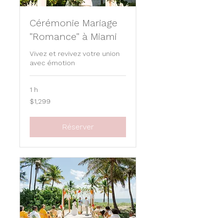
Cérémonie Mariage
"Romance" à Miami
Vivez et revivez votre union
avec émotion
1 h
1,299
$1,299
US
dollars
Réserver