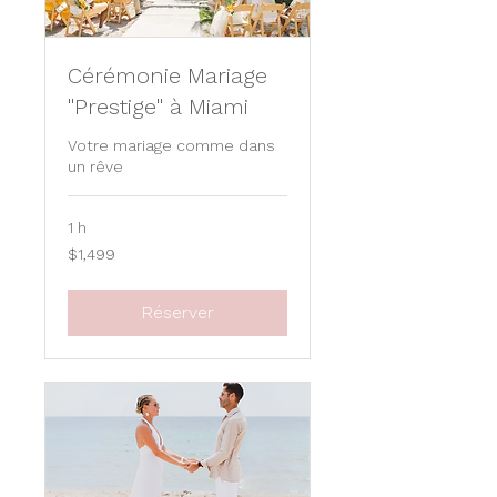
Cérémonie Mariage
"Prestige" à Miami
Votre mariage comme dans
un rêve
1 h
1,499
$1,499
US
dollars
Réserver