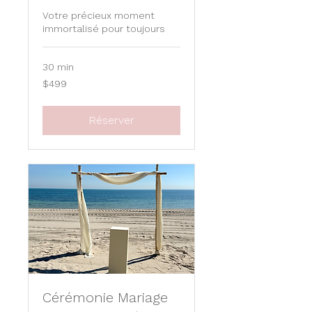
Votre précieux moment
immortalisé pour toujours
30 min
499
$499
US
dollars
Réserver
Cérémonie Mariage