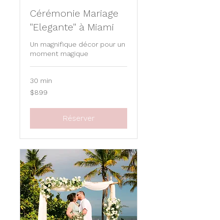
Cérémonie Mariage
"Elegante" à Miami
Un magnifique décor pour un
moment magique
30 min
899
$899
US
dollars
Réserver