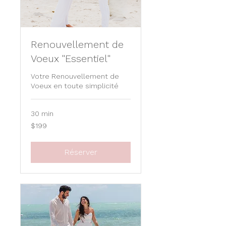
Renouvellement de
Voeux "Essentiel"
Votre Renouvellement de
Voeux en toute simplicité
30 min
199
$199
US
dollars
Réserver